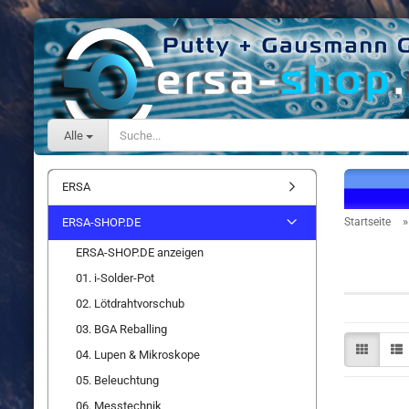
Alle
ERSA
ERSA-SHOP.DE
Startseite
ERSA-SHOP.DE anzeigen
ISO CO
01. i-Solder-Pot
02. Lötdrahtvorschub
03. BGA Reballing
04. Lupen & Mikroskope
05. Beleuchtung
06. Messtechnik