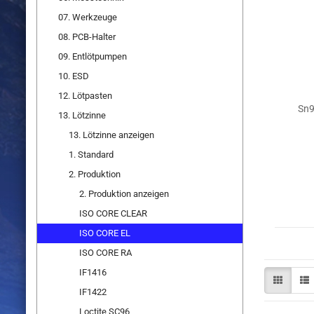
07. Werkzeuge
08. PCB-Halter
09. Entlötpumpen
10. ESD
12. Lötpasten
Sn9
13. Lötzinne
13. Lötzinne anzeigen
1. Standard
2. Produktion
2. Produktion anzeigen
ISO CORE CLEAR
ISO CORE EL
ISO CORE RA
IF1416
IF1422
Loctite SC96