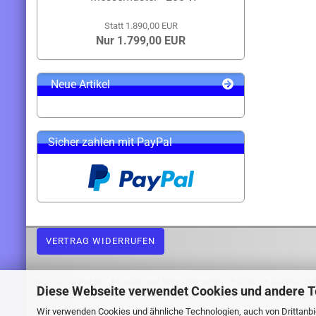
Statt 1.890,00 EUR
Nur 1.799,00 EUR
Neue Artikel
Sicher zahlen mit PayPal
VERTRAG WIDERRUFEN
Widerrufsrecht
Liefer- und Versandkosten
AGB
Datenschu
Diese Webseite verwendet Cookies und andere 
Webshop erstellen
mit Gambio.de © 2026 Gambio Templates bei
Ne
Wir verwenden Cookies und ähnliche Technologien, auch von Drittanbie