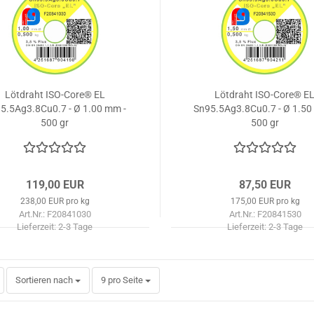
Lötdraht ISO-Core® EL
Lötdraht ISO-Core® E
5.5Ag3.8Cu0.7 - Ø 1.00 mm -
Sn95.5Ag3.8Cu0.7 - Ø 1.50
500 gr
500 gr
119,00 EUR
87,50 EUR
238,00 EUR pro kg
175,00 EUR pro kg
Art.Nr.: F20841030
Art.Nr.: F20841530
Lieferzeit:
2-3 Tage
Lieferzeit:
2-3 Tage
Sortieren nach
pro Seite
Sortieren nach
9 pro Seite