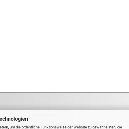
tz
Impressum
Kontaktformular
Technologien
tdexx.de
tern, um die ordentliche Funktionsweise der Website zu gewährleisten, die