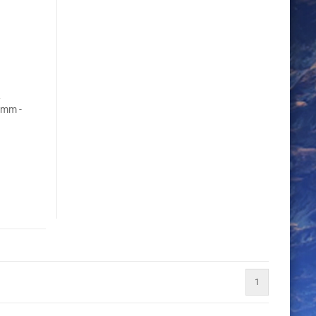
L
 mm -
1