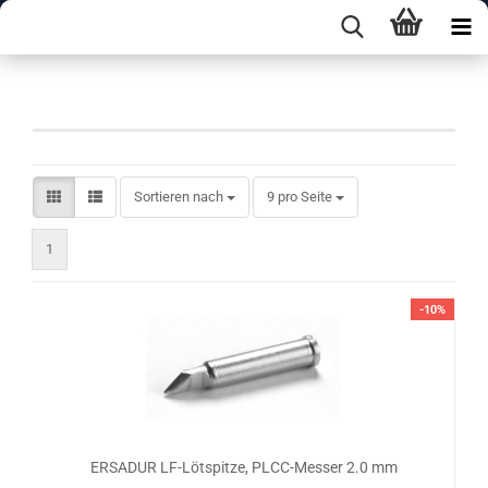
Spitzen B-Form
Sortieren nach
pro Seite
Sortieren nach
9 pro Seite
1
-10%
ERSADUR LF-Lötspitze, PLCC-Messer 2.0 mm