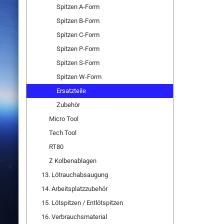
Spitzen A-Form
Spitzen B-Form
Spitzen C-Form
Spitzen P-Form
Spitzen S-Form
Spitzen W-Form
Ersatzteile
Zubehör
Micro Tool
Tech Tool
RT80
Z Kolbenablagen
13. Lötrauchabsaugung
14. Arbeitsplatzzubehör
15. Lötspitzen / Entlötspitzen
16. Verbrauchsmaterial