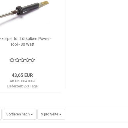
zkörper für Lötkolben Power-
Tool - 80 Watt
43,65 EUR
Art.Nr.: 084100J
Lieferzeit:
2-3 Tage
Sortieren nach
pro Seite
Sortieren nach
9 pro Seite