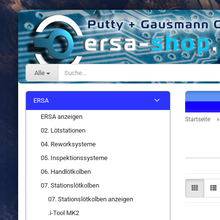
Alle
ERSA
ERSA anzeigen
Startseite
02. Lötstationen
Ersatzte
04. Reworksysteme
05. Inspektionssysteme
06. Handlötkolben
07. Stationslötkolben
07. Stationslötkolben anzeigen
.i-Tool MK2