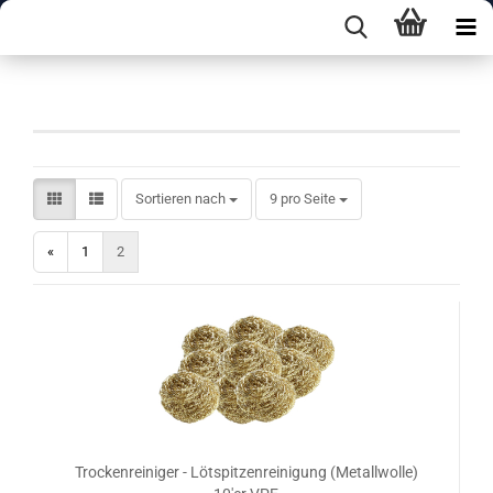
Zubehör
Sortieren nach
pro Seite
Sortieren nach
9 pro Seite
«
1
2
Trockenreiniger - Lötspitzenreinigung (Metallwolle)