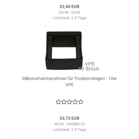
52,40 EUR
Art.Nr.: 0A43
Lieferzeit:
2-3 Tage
Silikonufnahmerahmen für Trockenreinigerr - 10er
VPE
53,75 EUR
Art.Nr.: 0A08M/10
Lieferzeit:
2-3 Tage