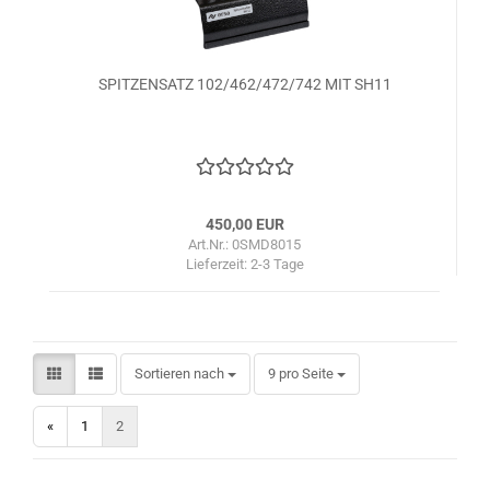
SPITZENSATZ 102/462/472/742 MIT SH11
450,00 EUR
Art.Nr.: 0SMD8015
Lieferzeit:
2-3 Tage
Sortieren nach
pro Seite
Sortieren nach
9 pro Seite
«
1
2