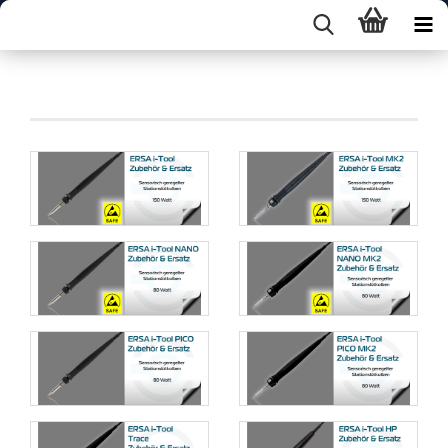
31. Ersatzteile Stationslötkolben