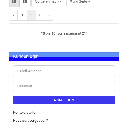
Sortieren nach
pro Seite
Sortieren nach
9 pro Seite
«
1
2
3
»
10
bis
18
(von insgesamt
21
)
Kundenlogin
E-
Mail-
Adresse
Passwort
ANMELDEN
Konto erstellen
Passwort vergessen?