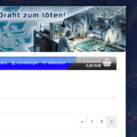
Ihr Warenkorb
land
Kundenlogin
Merkzettel
0,00 EUR
«
1
2
3