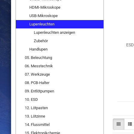
HDMI-Mikroskope
USB-Mikroskope
Lupenleuchten
Lupenleuchten anzeigen
Zubehör
ESD
Handlupen
05. Beleuchtung
06. Messtechnik
07. Werkzeuge
08. PCB-Halter
09. Entlötpumpen
10. ESD
12. Lötpasten
13. Lötzinne
14. Flussmittel
15. Elektronikchemie