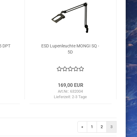
5 DPT
ESD Lupenleuchte MONGI SQ -
5D
169,00 EUR
Art.Nr.: 632004
Lieferzeit:
2-3 Tage
«
1
2
3