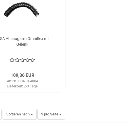
SA Absaugarm Omniflex mit
Gelenk
109,36 EUR
Art.Nr.: 3CA10-4004
Lieferzeit:
2-3 Tage
Sortieren nach
pro Seite
Sortieren nach
9 pro Seite