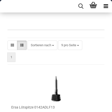
Spitzen A-Form
Sortieren nach
pro Seite
Sortieren nach
9 pro Seite
1
Ersa Lötspitze 0142ADLF13