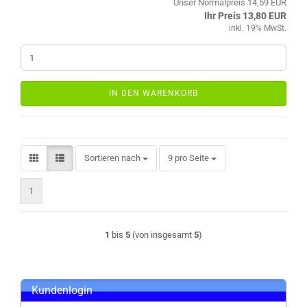
Unser Normalpreis 14,59 EUR
Ihr Preis 13,80 EUR
inkl. 19% MwSt.
IN DEN WARENKORB
Sortieren nach
pro Seite
Sortieren nach
9 pro Seite
1
1
bis
5
(von insgesamt
5
)
Kundenlogin