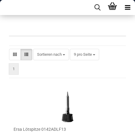
Spitzen A-Form
Sortieren nach
pro Seite
Sortieren nach
9 pro Seite
1
Ersa Lötspitze 0142ADLF13