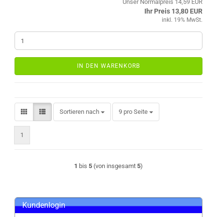
Unser Normalpreis 14,59 EUR
Ihr Preis 13,80 EUR
inkl. 19% MwSt.
IN DEN WARENKORB
Sortieren nach
pro Seite
Sortieren nach
9 pro Seite
1
1
bis
5
(von insgesamt
5
)
Kundenlogin