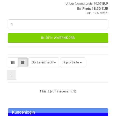
Unser Normalpreis 19,95 EUR
Ihr Preis 18,50 EUR
inkl. 19% MwSt.
IN DEN WARENKORB
Sortieren nach
pro Seite
Sortieren nach
9 pro Seite
1
1
bis
5
(von insgesamt
5
)
Kundenlogin