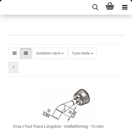
Spitzen C-Form XL
Sortieren nach
pro Seite
Sortieren nach
9 pro Seite
1
Ersa i-Tool Trace Lötspitze - meißelförmig - 10 mm