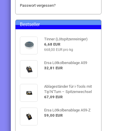
Passwort vergessen?
Bestseller
Tinner (Lötspitzenreiniger)
6,68 EUR
668,00 EUR pro kg
Ersa Lötkolbenablage A59
32,81 EUR
Ablageständer für i-Tools mit
Tip’N’Turn – Spitzenwechsel
67,09 EUR
Ersa Lötkolbenablage A59-Z
59,00 EUR