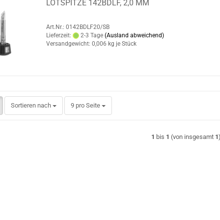
LÖTSPITZE 142BDLF, 2,0 MM
Art.Nr.: 0142BDLF20/SB
Lieferzeit:
2-3 Tage
(Ausland abweichend)
Versandgewicht:
0,006
kg je Stück
Sortieren nach
pro Seite
Sortieren nach
9 pro Seite
1
bis
1
(von insgesamt
1