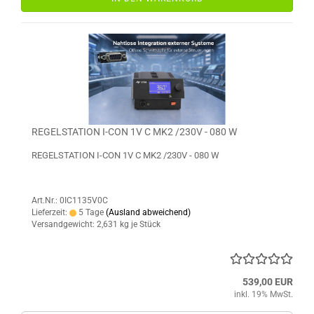
REGELSTATION I-CON 1V C MK2 /230V - 080 W
REGELSTATION I-CON 1V C MK2 /230V - 080 W
Art.Nr.: 0IC1135V0C
Lieferzeit:
5 Tage
(Ausland abweichend)
Versandgewicht:
2,631
kg je Stück
539,00 EUR
inkl. 19% MwSt.