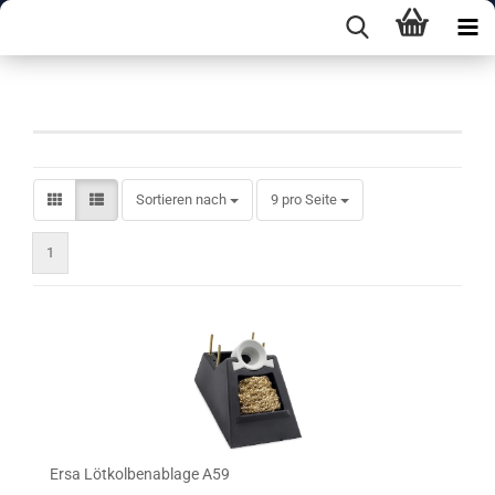
i-COn 1V MK2
Sortieren nach
pro Seite
Sortieren nach
9 pro Seite
1
Ersa Lötkolbenablage A59