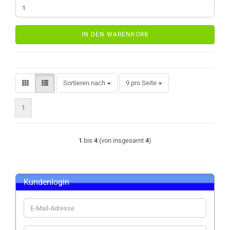
IN DEN WARENKORB
Sortieren nach
pro Seite
Sortieren nach
9 pro Seite
1
1
bis
4
(von insgesamt
4
)
Kundenlogin
E-
Mail-
Adresse