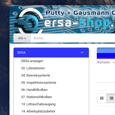
Alle
ERSA
ERSA anzeigen
Startseite
02. Lötstationen
i-Con 2
04. Reworksysteme
05. Inspektionssysteme
06. Handlötkolben
07. Stationslötkolben
13. Lötrauchabsaugung
14. Arbeitsplatzzubehör