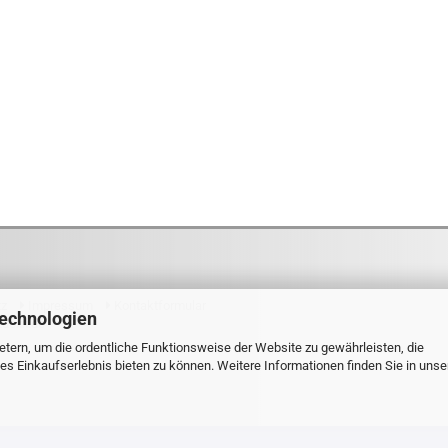
tz
Impressum
Kontaktformular
Technologien
tdexx.de
tern, um die ordentliche Funktionsweise der Website zu gewährleisten, die
s Einkaufserlebnis bieten zu können. Weitere Informationen finden Sie in unse