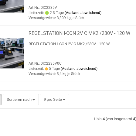
Art.Nr.: 0IC2235V
Lieferzeit:
2-3 Tage
(Ausland abweichend)
Versandgewicht:
3,309
kg je Stück
REGELSTATION I-CON 2V C MK2 /230V - 120 W
REGELSTATION I-CON 2V C MK2 /230V - 120 W
Art.Nr.: 0IC2235V0C
Lieferzeit:
5 Tage
(Ausland abweichend)
Versandgewicht:
3,4
kg je Stück
Sortieren nach
pro Seite
Sortieren nach
9 pro Seite
1
bis
4
(von insgesamt
4