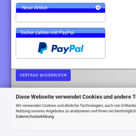
Neue Artikel
Sicher zahlen mit PayPal
VERTRAG WIDERRUFEN
Widerrufsrecht
Liefer- und Versandkosten
AGB
Datenschu
Diese Webseite verwendet Cookies und andere 
Webshop erstellen
mit Gambio.de © 2026 Gambio Templates bei
Ne
Wir verwenden Cookies und ähnliche Technologien, auch von Drittanbie
Nutzung unseres Angebotes zu analysieren und Ihnen ein bestmögliche
Datenschutzerklärung
.