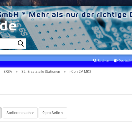
Suche...
Suchen
Deutsch
»
»
»
ERSA
32. Ersatzteile Stationen
i-Con 2V MK2
V MK2
Sortieren nach
pro Seite
Sortieren nach
9 pro Seite