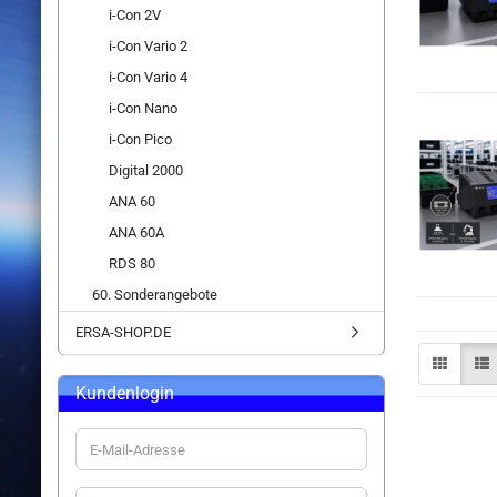
i-Con 2V
i-Con Vario 2
i-Con Vario 4
i-Con Nano
i-Con Pico
Digital 2000
ANA 60
ANA 60A
RDS 80
60. Sonderangebote
ERSA-SHOP.DE
Kundenlogin
E-
Mail-
Adresse