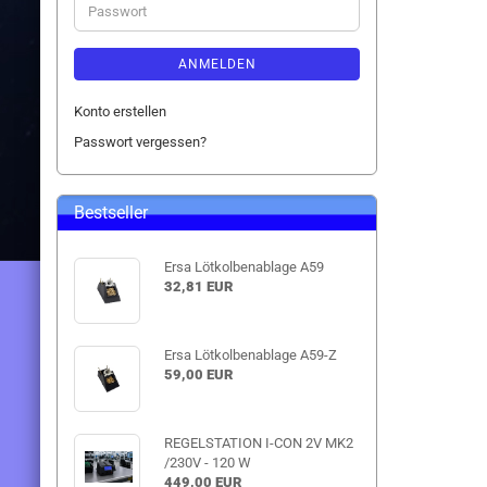
Passwort
ANMELDEN
Konto erstellen
Passwort vergessen?
Bestseller
Ersa Lötkolbenablage A59
32,81 EUR
Ersa Lötkolbenablage A59-Z
59,00 EUR
REGELSTATION I-CON 2V MK2
/230V - 120 W
449,00 EUR