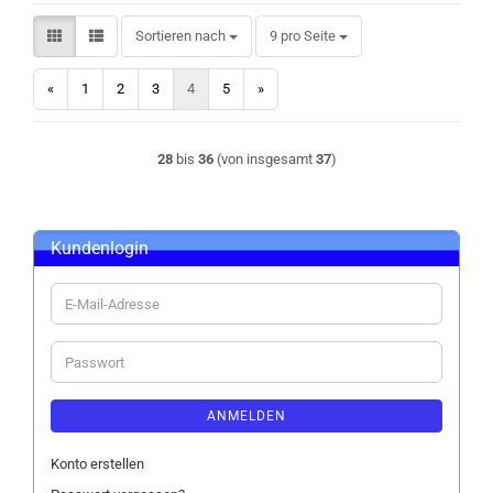
Sortieren nach
pro Seite
Sortieren nach
9 pro Seite
«
1
2
3
4
5
»
28
bis
36
(von insgesamt
37
)
Kundenlogin
E-
Mail-
Adresse
Passwort
ANMELDEN
Konto erstellen