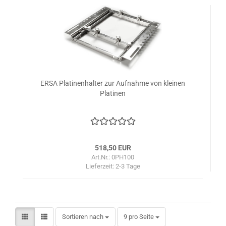
ERSA Platinenhalter zur Aufnahme von kleinen
Platinen
518,50 EUR
Art.Nr.: 0PH100
Lieferzeit:
2-3 Tage
Sortieren nach
pro Seite
Sortieren nach
9 pro Seite