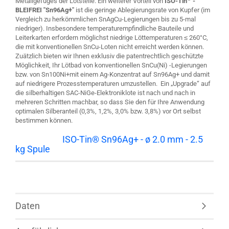
Metallgefüges der Lötstelle. Ein weiterer Vorteil von
ISO-Tin
-
BLEIFREI "Sn96Ag+"
ist die geringe Ablegierungsrate von Kupfer (im
Vergleich zu herkömmlichen SnAgCu-Legierungen bis zu 5-mal
niedriger). Insbesondere temperaturempfindliche Bauteile und
Leiterkarten erfordern möglichst niedrige Löttemperaturen ≤ 260°C,
die mit konventionellen SnCu-Loten nicht erreicht werden können.
Zuätzlich bieten wir Ihnen exklusiv die patentrechtlich geschützte
Möglichkeit, Ihr Lötbad von konventionellen SnCu(Ni) -Legierungen
bzw. von Sn100Ni+mit einem Ag-Konzentrat auf Sn96Ag+ und damit
auf niedrigere Prozesstemperaturen umzustellen. Ein „Upgrade“ auf
die silberhaltigen SAC-NiGe-Elektroniklote ist nach und nach in
mehreren Schritten machbar, so dass Sie den für Ihre Anwendung
optimalen Silberanteil (0,3%, 1,2%, 3,0% bzw. 3,8%) vor Ort selbst
bestimmen können.
Lieferform:
ISO-Tin® Sn96Ag+ - ø 2.0 mm - 2.5
kg Spule
Daten