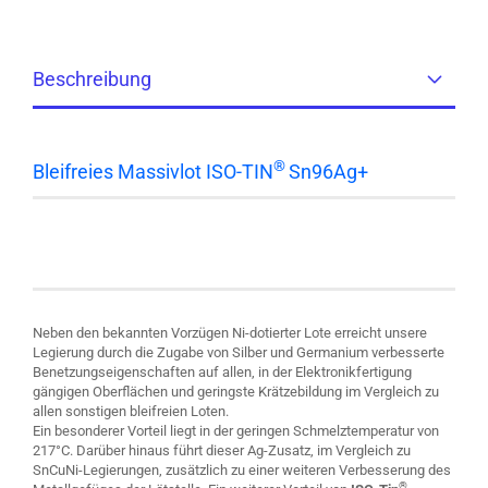
Beschreibung
®
Bleifreies Massivlot ISO-TIN
Sn96Ag+
Bleifreies Lot u.a. für Selektiv-, Wellen- und
Tauchlötanlagen
Neben den bekannten Vorzügen Ni-dotierter Lote erreicht unsere
Legierung durch die Zugabe von Silber und Germanium verbesserte
Benetzungseigenschaften auf allen, in der Elektronikfertigung
gängigen Oberflächen und geringste Krätzebildung im Vergleich zu
allen sonstigen bleifreien Loten.
Ein besonderer Vorteil liegt in der geringen Schmelztemperatur von
217°C. Darüber hinaus führt dieser Ag-Zusatz, im Vergleich zu
SnCuNi-Legierungen, zusätzlich zu einer weiteren Verbesserung des
®