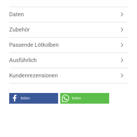
Daten
Zubehör
Passende Lötkolben
Ausführlich
Kundenrezensionen
teilen
teilen
Kunden, welche diesen Artikel bestellten, haben
auch folgende Artikel gekauft: