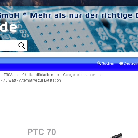
Suche...
Suchen
Deutsch
»
»
»
»
ERSA
06. Handlötkolben
Geregelte Lötkolben
 75 Watt - Alternative zur Lötstation