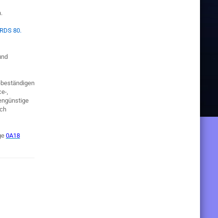
.
RDS 80
.
nd
ebeständigen
e-,
tengünstige
rch
ge
0A18