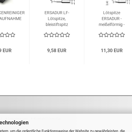
KENREINIGER
ERSADUR LF-
Lötspitze
 AUFNAHME
Lötspitze,
ERSADUR -
bleistiftspitz
meißelförmig -
0.4...
2.2 mm...
9 EUR
9,58 EUR
11,30 EUR
tz
Impressum
Kontaktformular
Technologien
tdexx.de
tern, um die ordentliche Funktionsweise der Website zu gewährleisten, die