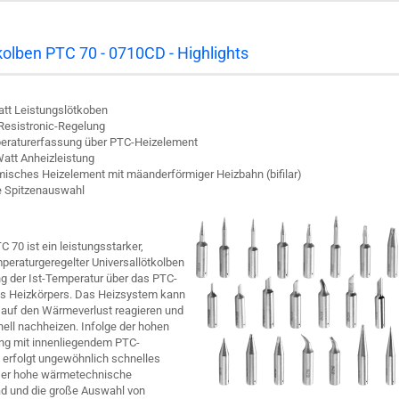
kolben PTC 70 - 0710CD - Highlights
tt Leistungslötkoben
Resistronic-Regelung
eraturerfassung über PTC-Heizelement
att Anheizleistung
isches Heizelement mit mäanderförmiger Heizbahn (bifilar)
e Spitzenauswahl
 70 ist ein leistungsstarker,
mperaturgeregelter Universallötkolben
g der Ist-Temperatur über das PTC-
es Heizkörpers. Das Heizsystem kann
 auf den Wärmeverlust reagieren und
ell nachheizen. Infolge der hohen
ung mit innenliegendem PTC-
 erfolgt ungewöhnlich schnelles
Der hohe wärmetechnische
d und die große Auswahl von