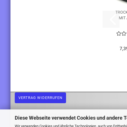
TROC
MIT
7,3
VERTRAG WIDERRUFEN
Widerrufsrecht
Liefer- und Versandkosten
AGB
Datenschu
Diese Webseite verwendet Cookies und andere 
Webshop erstellen
mit Gambio.de © 2026 Gambio Templates bei
Ne
Wir verwenden Cookies und ähnliche Technologien, auch von Drittanbie