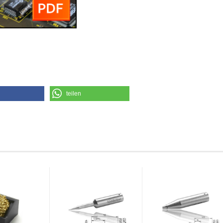
teilen
welche diesen Artikel bestellten, haben auch folgende Art