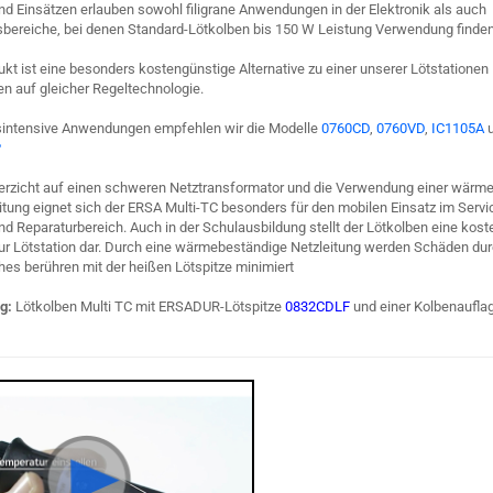
nd Einsätzen erlauben sowohl filigrane Anwendungen in der Elektronik als auch
ereiche, bei denen Standard-Lötkolben bis 150 W Leistung Verwendung finden
kt ist eine besonders kostengünstige Alternative zu einer unserer Lötstationen
en auf gleicher Regeltechnologie.
gsintensive Anwendungen empfehlen wir die Modelle
0760CD
,
0760VD
,
IC1105A
u
P
erzicht auf einen schweren Netztransformator und die Verwendung einer wärm
tung eignet sich der ERSA Multi-TC besonders für den mobilen Einsatz im Servic
d Reparaturbereich. Auch in der Schulausbildung stellt der Lötkolben eine kos
zur Lötstation dar. Durch eine wärmebeständige Netzleitung werden Schäden du
hes berühren mit der heißen Lötspitze minimiert
g:
Lötkolben Multi TC mit ERSADUR-Lötspitze
0832CDLF
und einer Kolbenaufla