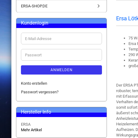
ERSA-SHOP.DE
Ersa Löt
Kundenlogin
E-
75 Wa
Mail-
Ersa 
Adresse
Temp
Passwort
290 W
Keram
groß
ANMELDEN
Konto erstellen
Der ERSA PTC
robuster, te
Passwort vergessen?
mit Erfassun
Verhalten d
somit sofort
Hersteller Info
äußerst schn
Anheizleist
Heizelement
ERSA
Aufheizen. 
Mehr Artikel
Wirkungsgra