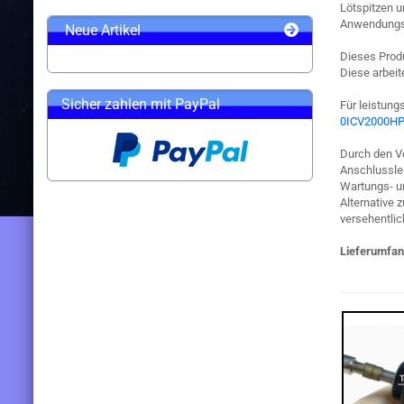
Lötspitzen u
Anwendungsb
Neue Artikel
Dieses Produ
Diese arbeit
Sicher zahlen mit PayPal
Für leistun
0ICV2000H
Durch den V
Anschlusslei
Wartungs- un
Alternative 
versehentlic
Lieferumfan