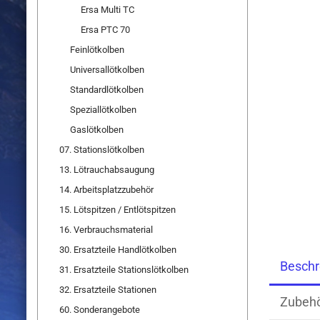
Ersa Multi TC
Ersa PTC 70
Feinlötkolben
Universallötkolben
Standardlötkolben
Speziallötkolben
Gaslötkolben
07. Stationslötkolben
13. Lötrauchabsaugung
14. Arbeitsplatzzubehör
15. Lötspitzen / Entlötspitzen
16. Verbrauchsmaterial
30. Ersatzteile Handlötkolben
Beschr
31. Ersatzteile Stationslötkolben
32. Ersatzteile Stationen
Zubeh
60. Sonderangebote