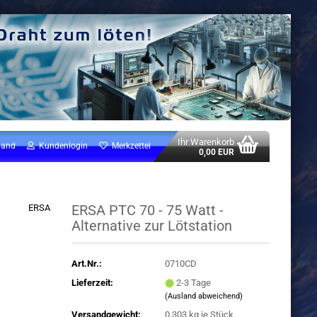
Ihr Warenkorb
land
Kundenlogin
Merkzettel
0,00 EUR
ERSA PTC 70 - 75 Watt -
ERSA
Alternative zur Lötstation
Art.Nr.:
0710CD
Lieferzeit:
2-3 Tage
(Ausland abweichend)
Versandgewicht:
0.303
kg je Stück