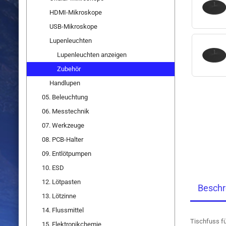
HDMI-Mikroskope
USB-Mikroskope
Lupenleuchten
Lupenleuchten anzeigen
Zubehör
Handlupen
05. Beleuchtung
06. Messtechnik
07. Werkzeuge
08. PCB-Halter
09. Entlötpumpen
10. ESD
12. Lötpasten
Beschr
13. Lötzinne
14. Flussmittel
Tischfuss f
15. Elektronikchemie