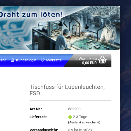
Ihr Warenkorb
land
Kundenlogin
Merkzettel
0,00 EUR
Tischfuss für Lupenleuchten,
ESD
Art.Nr.:
632200
Lieferzeit:
2-3 Tage
(Ausland abweichend)
Versandgewicht:
5.9
kg je Stück