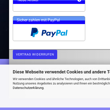
Sicher zahlen mit PayPal
VERTRAG WIDERRUFEN
Widerrufsrecht
Liefer- und Versandkosten
AGB
Datenschu
Diese Webseite verwendet Cookies und andere 
Webshop erstellen
mit Gambio.de © 2026 Gambio Templates bei
Ne
Wir verwenden Cookies und ähnliche Technologien, auch von Drittanbie
Nutzung unseres Angebotes zu analysieren und Ihnen ein bestmögliche
Datenschutzerklärung
.
Execution time (seconds): ~0.748551