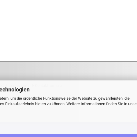
tz
Impressum
Kontaktformular
Technologien
tdexx.de
tern, um die ordentliche Funktionsweise der Website zu gewährleisten, die
s Einkaufserlebnis bieten zu können. Weitere Informationen finden Sie in unse