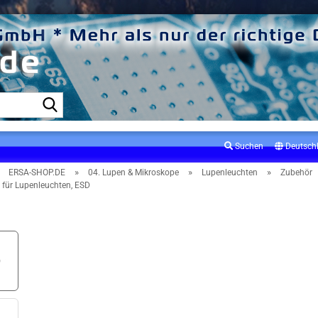
Suche...
Suchen
Deutsch
»
»
»
»
ERSA-SHOP.DE
04. Lupen & Mikroskope
Lupenleuchten
Zubehör
 für Lupenleuchten, ESD