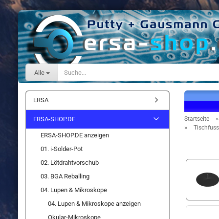
Alle
ERSA
ERSA-SHOP.DE
Startseite
»
Tischfuss
ERSA-SHOP.DE anzeigen
01. i-Solder-Pot
02. Lötdrahtvorschub
03. BGA Reballing
04. Lupen & Mikroskope
04. Lupen & Mikroskope anzeigen
Okular-Mikroskope