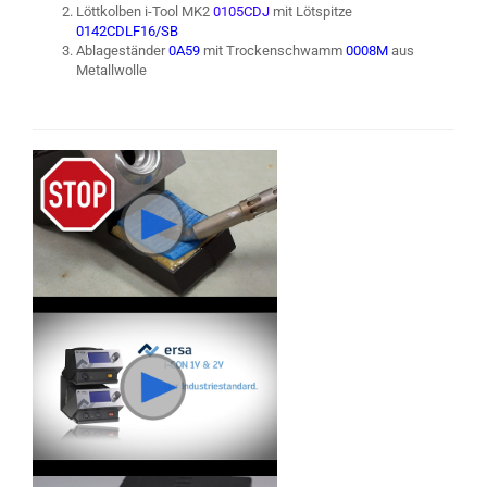
Löttkolben i-Tool MK2
0105CDJ
mit Lötspitze
0142CDLF16/SB
Ablageständer
0A59
mit Trockenschwamm
0008M
aus
Metallwolle