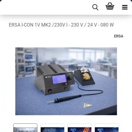
ERSA I-CON 1V MK2 /230V I - 230 V / 24 V - 080 W
ERSA