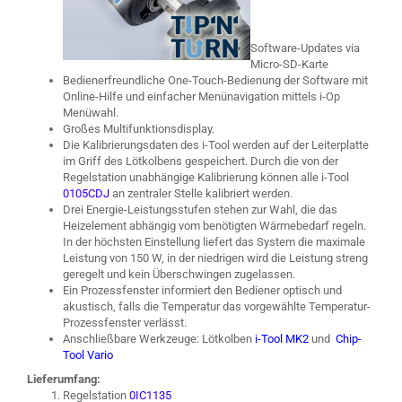
Software-Updates via
Micro-SD-Karte
Bedienerfreundliche One-Touch-Bedienung der Software mit
Online-Hilfe und einfacher Menünavigation mittels i-Op
Menüwahl.
Großes Multifunktionsdisplay.
Die Kalibrierungsdaten des i-Tool werden auf der Leiterplatte
im Griff des Lötkolbens gespeichert. Durch die von der
Regelstation unabhängige Kalibrierung können alle i-Tool
0105CDJ
an zentraler Stelle kalibriert werden.
Drei Energie-Leistungsstufen stehen zur Wahl, die das
Heizelement abhängig vom benötigten Wärmebedarf regeln.
In der höchsten Einstellung liefert das System die maximale
Leistung von 150 W, in der niedrigen wird die Leistung streng
geregelt und kein Überschwingen zugelassen.
Ein Prozessfenster informiert den Bediener optisch und
akustisch, falls die Temperatur das vorgewählte Temperatur-
Prozessfenster verlässt.
Anschließbare Werkzeuge: Lötkolben
i-Tool MK2
und
Chip-
Tool Vario
Lieferumfang:
Regelstation
0IC1135