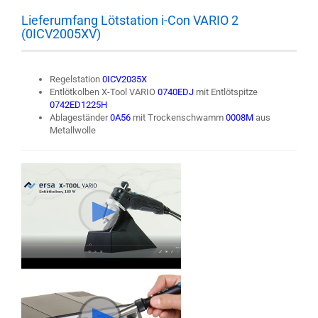
Lieferumfang Lötstation i-Con VARIO 2
(0ICV2005XV)
Regelstation
0ICV2035X
Entlötkolben X-Tool VARIO
0740EDJ
mit Entlötspitze
0742ED1225H
Ablageständer
0A56
mit Trockenschwamm
0008M
aus
Metallwolle