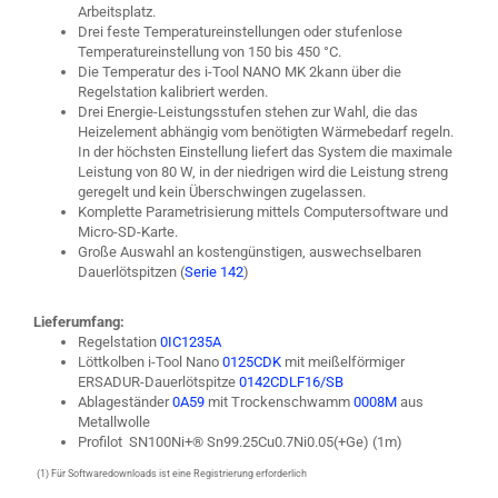
Arbeitsplatz.
Drei feste Temperatureinstellungen oder stufenlose
Temperatureinstellung von 150 bis 450 °C.
Die Temperatur des i-Tool NANO MK 2kann über die
Regelstation kalibriert werden.
Drei Energie-Leistungsstufen stehen zur Wahl, die das
Heizelement abhängig vom benötigten Wärmebedarf regeln.
In der höchsten Einstellung liefert das System die maximale
Leistung von 80 W, in der niedrigen wird die Leistung streng
geregelt und kein Überschwingen zugelassen.
Komplette Parametrisierung mittels Computersoftware und
Micro-SD-Karte.
Große Auswahl an kostengünstigen, auswechselbaren
Dauerlötspitzen (
Serie 142
)
Lieferumfang:
Regelstation
0IC1235A
Löttkolben i-Tool Nano
0125CDK
mit meißelförmiger
ERSADUR-Dauerlötspitze
0142CDLF16/SB
Ablageständer
0A59
mit Trockenschwamm
0008M
aus
Metallwolle
Profilot SN100Ni+® Sn99.25Cu0.7Ni0.05(+Ge) (1m)
(1) Für Softwaredownloads ist eine Registrierung erforderlich