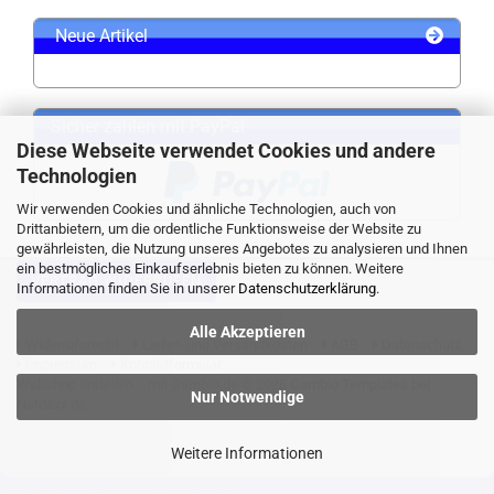
Neue Artikel
Sicher zahlen mit PayPal
Diese Webseite verwendet Cookies und andere
Technologien
Wir verwenden Cookies und ähnliche Technologien, auch von
Drittanbietern, um die ordentliche Funktionsweise der Website zu
gewährleisten, die Nutzung unseres Angebotes zu analysieren und Ihnen
ein bestmögliches Einkaufserlebnis bieten zu können. Weitere
VERTRAG WIDERRUFEN
Informationen finden Sie in unserer
Datenschutzerklärung
.
Alle Akzeptieren
Widerrufsrecht
Liefer- und Versandkosten
AGB
Datenschutz
Impressum
Kontaktformular
Webshop erstellen
mit Gambio.de © 2026 Gambio Templates bei
Nur Notwendige
Netdexx.de
Weitere Informationen
Execution time (seconds): ~0.145867