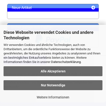
Neue Artikel
Sicher zahlen mit PayPal
Diese Webseite verwendet Cookies und andere
Technologien
Wir verwenden Cookies und ähnliche Technologien, auch von
Drittanbietern, um die ordentliche Funktionsweise der Website zu
gewährleisten, die Nutzung unseres Angebotes zu analysieren und Ihnen
ein bestmögliches Einkaufserlebnis bieten zu können. Weitere
VERTRAG WIDERRUFEN
Informationen finden Sie in unserer
Datenschutzerklärung
.
Alle Akzeptieren
Widerrufsrecht
Liefer- und Versandkosten
AGB
Datenschutz
Impressum
Kontaktformular
Webshop erstellen
mit Gambio.de © 2026 Gambio Templates bei
Nur Notwendige
Netdexx.de
Weitere Informationen
Execution time (seconds): ~0.161528