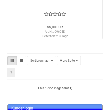
55,00 EUR
Art.Nr.: 0960ED
Lieferzeit:
2-3 Tage
Sortieren nach
pro Seite
Sortieren nach
9 pro Seite
1
1
bis
1
(von insgesamt
1
)
Kundenlogin