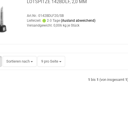
LÖTSPITZE 142BDLF, 2,0 MM
Art.Nr.: 0142BDLF20/SB
Lieferzeit:
2-3 Tage
(Ausland abweichend)
Versandgewicht:
0,006
kg je Stück
Sortieren nach
pro Seite
Sortieren nach
9 pro Seite
1
bis
1
(von insgesamt
1