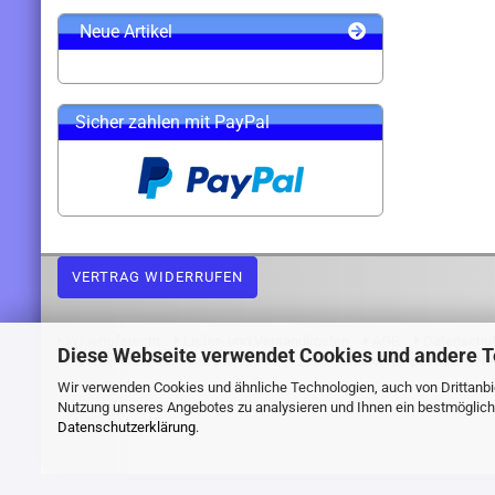
Neue Artikel
Sicher zahlen mit PayPal
VERTRAG WIDERRUFEN
Widerrufsrecht
Liefer- und Versandkosten
AGB
Datenschu
Diese Webseite verwendet Cookies und andere 
Webshop erstellen
mit Gambio.de © 2026 Gambio Templates bei
Ne
Wir verwenden Cookies und ähnliche Technologien, auch von Drittanbie
Nutzung unseres Angebotes zu analysieren und Ihnen ein bestmögliche
Datenschutzerklärung
.