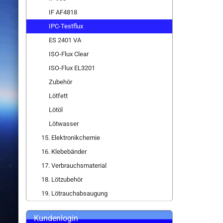
IF AF4818
IPC-Testflux
ES 2401 VA
ISO-Flux Clear
ISO-Flux EL3201
Zubehör
Lötfett
Lötöl
Lötwasser
15. Elektronikchemie
16. Klebebänder
17. Verbrauchsmaterial
18. Lötzubehör
19. Lötrauchabsaugung
Kundenlogin