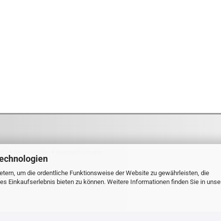
tz
Impressum
Kontaktformular
Technologien
tdexx.de
tern, um die ordentliche Funktionsweise der Website zu gewährleisten, die
s Einkaufserlebnis bieten zu können. Weitere Informationen finden Sie in unse