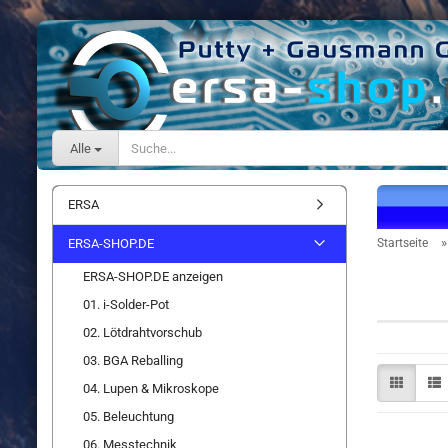
Alle
ERSA
ERSA-SHOP.DE
Startseite
ERSA-SHOP.DE anzeigen
IPC-Tes
01. i-Solder-Pot
02. Lötdrahtvorschub
03. BGA Reballing
04. Lupen & Mikroskope
05. Beleuchtung
06. Messtechnik