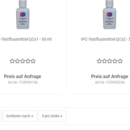
-Testflussmittel QCx1 - 50 ml
IPC-Testflussmittel QCx2 - 
Preis auf Anfrage
Preis auf Anfrage
Art.Nr.: F25990136
Art.Nr.: F25990236
Sortieren nach
pro Seite
Sortieren nach
9 pro Seite