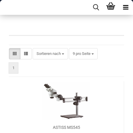
Systeme
Sortieren nach
pro Seite
Sortieren nach
9 pro Seite
1
ASTISS MS545