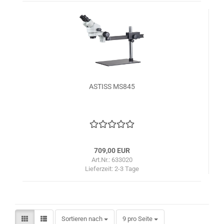
ASTISS MS845
709,00 EUR
Art.Nr.: 633020
Lieferzeit:
2-3 Tage
Sortieren nach
pro Seite
Sortieren nach
9 pro Seite