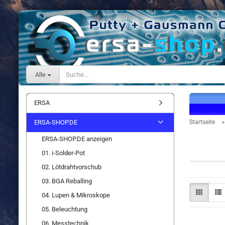
Alle
ERSA
ERSA-SHOP.DE
Startseite
ERSA-SHOP.DE anzeigen
Lacke
01. i-Solder-Pot
02. Lötdrahtvorschub
03. BGA Reballing
04. Lupen & Mikroskope
05. Beleuchtung
06. Messtechnik