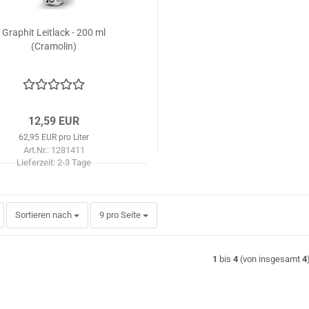
Graphit Leitlack - 200 ml
(Cramolin)
12,59 EUR
62,95 EUR pro Liter
Art.Nr.: 1281411
Lieferzeit:
2-3 Tage
Sortieren nach
pro Seite
Sortieren nach
9 pro Seite
1
bis
4
(von insgesamt
4