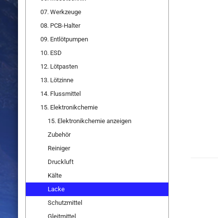
07. Werkzeuge
08. PCB-Halter
09. Entlötpumpen
10. ESD
12. Lötpasten
13. Lötzinne
14. Flussmittel
15. Elektronikchemie
15. Elektronikchemie anzeigen
Zubehör
Reiniger
Druckluft
Kälte
Lacke
Schutzmittel
Gleitmittel