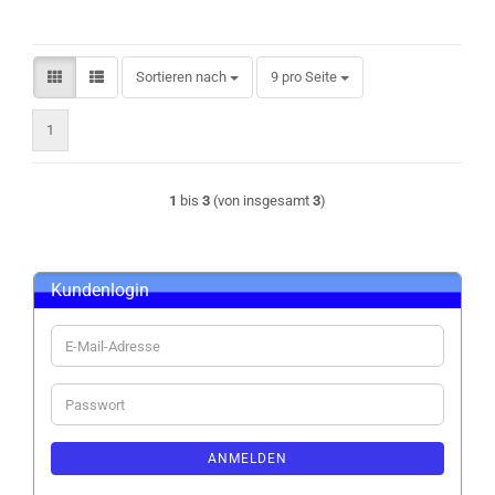
Sortieren nach
pro Seite
Sortieren nach
9 pro Seite
1
1
bis
3
(von insgesamt
3
)
Kundenlogin
E-
Mail-
Adresse
Passwort
ANMELDEN