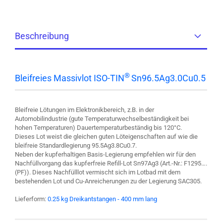
Beschreibung
®
Bleifreies Massivlot ISO-TIN
Sn96.5Ag3.0Cu0.5
Bleifreie Lötungen im Elektronikbereich, z.B. in der
Automobilindustrie (gute Temperaturwechselbeständigkeit bei
hohen Temperaturen) Dauertemperaturbeständig bis 120°C.
Dieses Lot weist die gleichen guten Löteigenschaften auf wie die
bleifreie Standardlegierung 95.5Ag3.8Cu0.7.
Neben der kupferhaltigen Basis-Legierung empfehlen wir für den
Nachfüllvorgang das kupferfreie Refill-Lot Sn97Ag3 (Art.-Nr.: F1295….
(PF)). Dieses Nachfülllot vermischt sich im Lotbad mit dem
bestehenden Lot und Cu-Anreicherungen zu der Legierung SAC305.
Lieferform:
0.25 kg Dreikantstangen - 400 mm lang