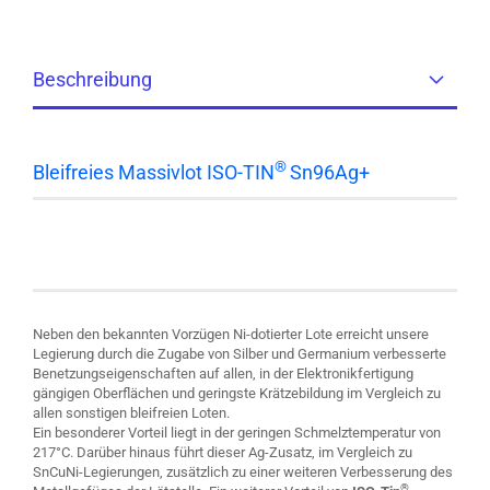
Beschreibung
®
Bleifreies Massivlot ISO-TIN
Sn96Ag+
Bleifreies Lot u.a. für Selektiv-, Wellen- und
Tauchlötanlagen
Neben den bekannten Vorzügen Ni-dotierter Lote erreicht unsere
Legierung durch die Zugabe von Silber und Germanium verbesserte
Benetzungseigenschaften auf allen, in der Elektronikfertigung
gängigen Oberflächen und geringste Krätzebildung im Vergleich zu
allen sonstigen bleifreien Loten.
Ein besonderer Vorteil liegt in der geringen Schmelztemperatur von
217°C. Darüber hinaus führt dieser Ag-Zusatz, im Vergleich zu
SnCuNi-Legierungen, zusätzlich zu einer weiteren Verbesserung des
®