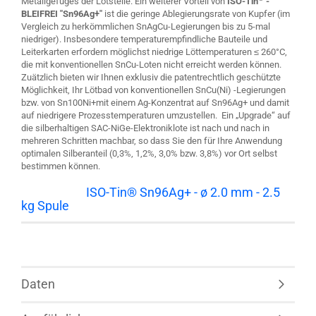
Metallgefüges der Lötstelle. Ein weiterer Vorteil von
ISO-Tin
-
BLEIFREI "Sn96Ag+"
ist die geringe Ablegierungsrate von Kupfer (im
Vergleich zu herkömmlichen SnAgCu-Legierungen bis zu 5-mal
niedriger). Insbesondere temperaturempfindliche Bauteile und
Leiterkarten erfordern möglichst niedrige Löttemperaturen ≤ 260°C,
die mit konventionellen SnCu-Loten nicht erreicht werden können.
Zuätzlich bieten wir Ihnen exklusiv die patentrechtlich geschützte
Möglichkeit, Ihr Lötbad von konventionellen SnCu(Ni) -Legierungen
bzw. von Sn100Ni+mit einem Ag-Konzentrat auf Sn96Ag+ und damit
auf niedrigere Prozesstemperaturen umzustellen. Ein „Upgrade“ auf
die silberhaltigen SAC-NiGe-Elektroniklote ist nach und nach in
mehreren Schritten machbar, so dass Sie den für Ihre Anwendung
optimalen Silberanteil (0,3%, 1,2%, 3,0% bzw. 3,8%) vor Ort selbst
bestimmen können.
Lieferform:
ISO-Tin® Sn96Ag+ - ø 2.0 mm - 2.5
kg Spule
Daten