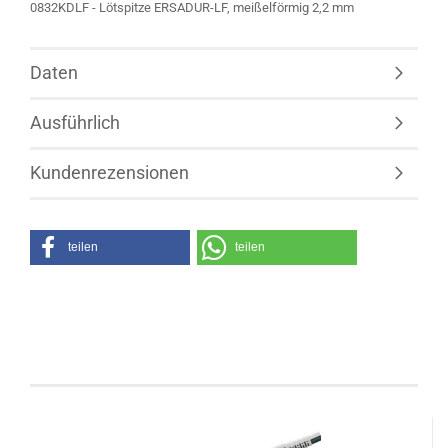
0832KDLF - Lötspitze ERSADUR-LF, meißelförmig 2,2 mm
Daten
Ausführlich
Kundenrezensionen
teilen
teilen
Kunden, welche diesen Artikel bestellten, haben
auch folgende Artikel gekauft: