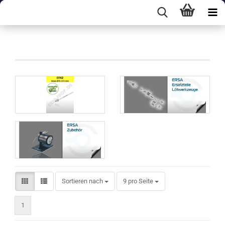
X-Tool Vario
Sortieren nach
pro Seite
Sortieren nach
9 pro Seite
1