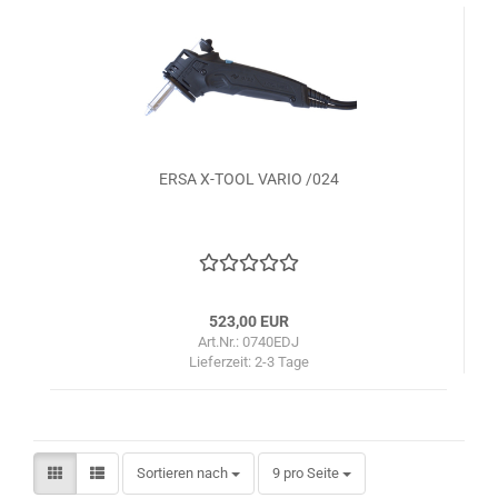
ERSA X-TOOL VARIO /024
523,00 EUR
Art.Nr.: 0740EDJ
Lieferzeit:
2-3 Tage
Sortieren nach
pro Seite
Sortieren nach
9 pro Seite