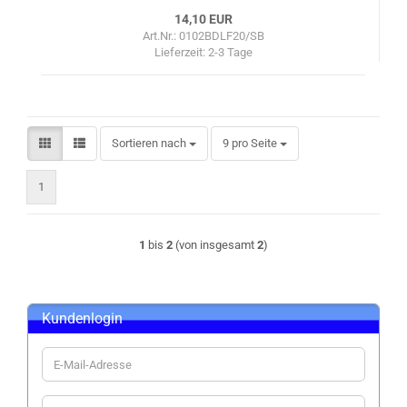
14,10 EUR
Art.Nr.: 0102BDLF20/SB
Lieferzeit:
2-3 Tage
Sortieren nach
pro Seite
Sortieren nach
9 pro Seite
1
1
bis
2
(von insgesamt
2
)
Kundenlogin
E-
Mail-
Adresse