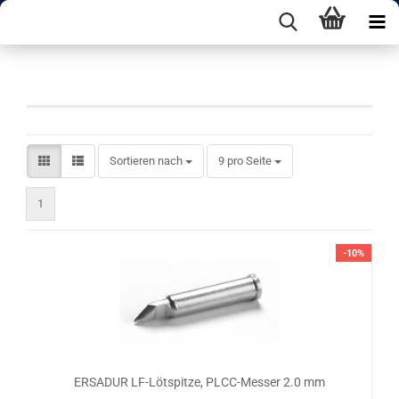
Spitzen B-Form
Sortieren nach
pro Seite
Sortieren nach
9 pro Seite
1
-10%
ERSADUR LF-Lötspitze, PLCC-Messer 2.0 mm