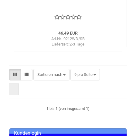
46,49 EUR
Art.Nr.: 0212WD/SB
Lieferzeit:
2-3 Tage
Sortieren nach
pro Seite
Sortieren nach
9 pro Seite
1
1
bis
1
(von insgesamt
1
)
Kundenlogin