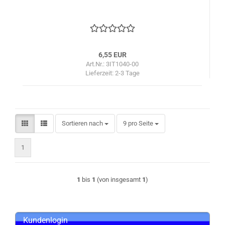
6,55 EUR
Art.Nr.: 3IT1040-00
Lieferzeit:
2-3 Tage
Sortieren nach
pro Seite
Sortieren nach
9 pro Seite
1
1
bis
1
(von insgesamt
1
)
Kundenlogin