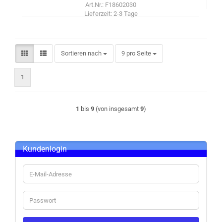
Art.Nr.: F18602030
Lieferzeit:
2-3 Tage
Sortieren nach
pro Seite
Sortieren nach
9 pro Seite
1
1
bis
9
(von insgesamt
9
)
Kundenlogin
E-
Mail-
Adresse
Passwort