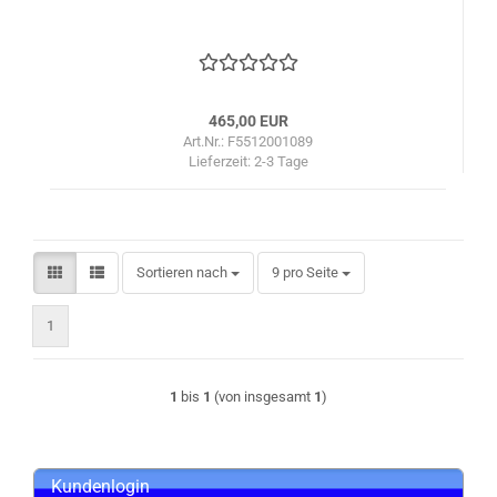
465,00 EUR
Art.Nr.: F5512001089
Lieferzeit:
2-3 Tage
Sortieren nach
pro Seite
Sortieren nach
9 pro Seite
1
1
bis
1
(von insgesamt
1
)
Kundenlogin