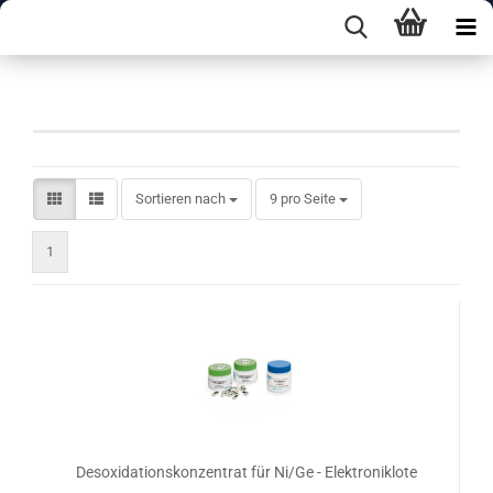
Desoxidation
Sortieren nach
pro Seite
Sortieren nach
9 pro Seite
1
Desoxidationskonzentrat für Ni/Ge - Elektroniklote