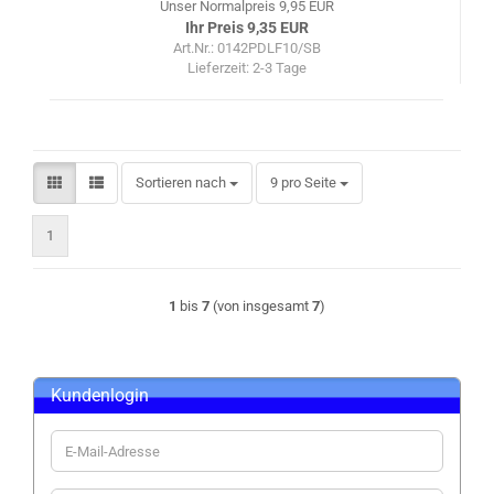
Unser Normalpreis 9,95 EUR
Ihr Preis 9,35 EUR
Art.Nr.: 0142PDLF10/SB
Lieferzeit:
2-3 Tage
Sortieren nach
pro Seite
Sortieren nach
9 pro Seite
1
1
bis
7
(von insgesamt
7
)
Kundenlogin
E-
Mail-
Adresse