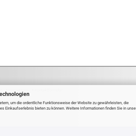
tz
Impressum
Kontaktformular
Technologien
tdexx.de
tern, um die ordentliche Funktionsweise der Website zu gewährleisten, die
s Einkaufserlebnis bieten zu können. Weitere Informationen finden Sie in unse