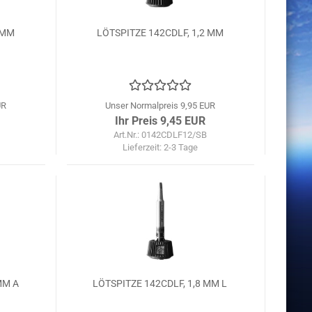
 MM
LÖTSPITZE 142CDLF, 1,2 MM
UR
Unser Normalpreis 9,95 EUR
Ihr Preis 9,45 EUR
Art.Nr.: 0142CDLF12/SB
Lieferzeit:
2-3 Tage
MM A
LÖTSPITZE 142CDLF, 1,8 MM L