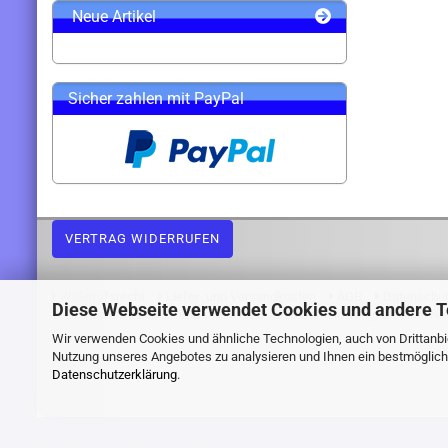
Neue Artikel
Sicher zahlen mit PayPal
VERTRAG WIDERRUFEN
Widerrufsrecht
Liefer- und Versandkosten
AGB
Datenschu
Diese Webseite verwendet Cookies und andere 
Webshop erstellen
mit Gambio.de © 2026 Gambio Templates bei
Ne
Wir verwenden Cookies und ähnliche Technologien, auch von Drittanbie
Nutzung unseres Angebotes zu analysieren und Ihnen ein bestmögliche
Datenschutzerklärung
.
Execution time (seconds): ~0.287518