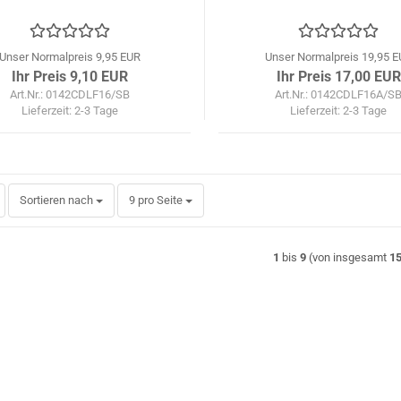
Unser Normalpreis 9,95 EUR
Unser Normalpreis 19,95 
Ihr Preis 9,10 EUR
Ihr Preis 17,00 EUR
Art.Nr.: 0142CDLF16/SB
Art.Nr.: 0142CDLF16A/S
Lieferzeit:
2-3 Tage
Lieferzeit:
2-3 Tage
Sortieren nach
pro Seite
Sortieren nach
9 pro Seite
1
bis
9
(von insgesamt
1