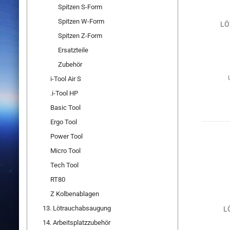
Spitzen S-Form
Spitzen W-Form
LÖ
Spitzen Z-Form
Ersatzteile
Zubehör
i-Tool Air S
.i-Tool HP
Basic Tool
Ergo Tool
Power Tool
Micro Tool
Tech Tool
RT80
Z Kolbenablagen
13. Lötrauchabsaugung
L
14. Arbeitsplatzzubehör