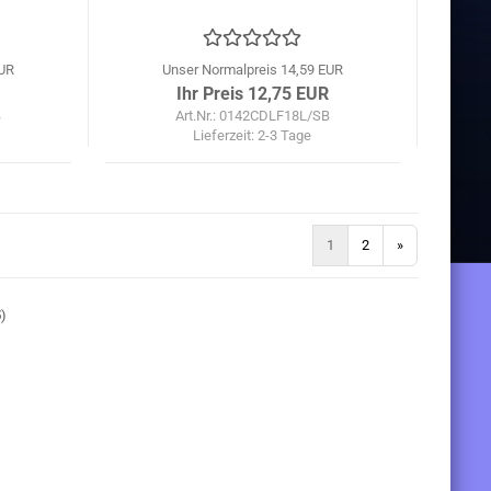
EUR
Unser Normalpreis 14,59 EUR
Ihr Preis 12,75 EUR
B
Art.Nr.: 0142CDLF18L/SB
Lieferzeit:
2-3 Tage
1
2
»
5
)