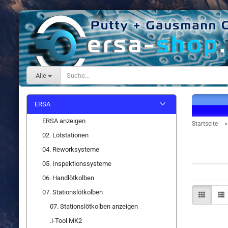
Alle
ERSA
ERSA anzeigen
Startseite
02. Lötstationen
Spitzen
04. Reworksysteme
05. Inspektionssysteme
06. Handlötkolben
07. Stationslötkolben
07. Stationslötkolben anzeigen
.i-Tool MK2