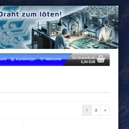
Ihr Warenkorb
land
Kundenlogin
Merkzettel
0,00 EUR
1
2
»