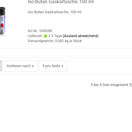
Iso-Butan Gaskartusche, 100 ml
Iso-Butan Gaskartusche, 100 ml
Art.Nr.: 0G808K
Lieferzeit:
2-3 Tage
(Ausland abweichend)
Versandgewicht:
0,082
kg je Stück
Sortieren nach
pro Seite
Sortieren nach
9 pro Seite
1
bis
1
(von insgesamt
1