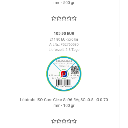
mm - 500 gr
105,90 EUR
211,80 EUR pro kg
Art.Nr.: F52760530
Lieferzeit:
2-3 Tage
Lötdraht ISO-Core Clear Sn96.5Ag3Cu0.5 - Ø 0.70
mm - 100 gr