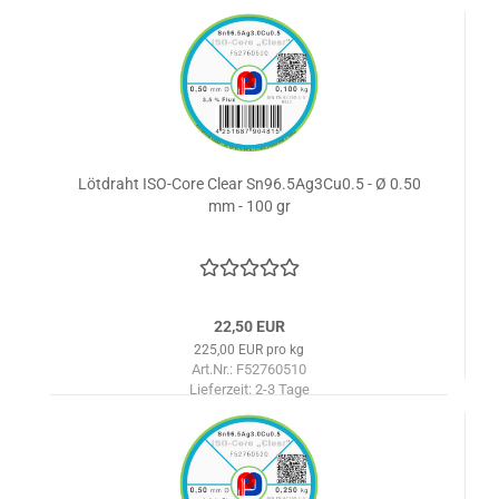
Lötdraht ISO-Core Clear Sn96.5Ag3Cu0.5 - Ø 0.50
mm - 100 gr
22,50 EUR
225,00 EUR pro kg
Art.Nr.: F52760510
Lieferzeit:
2-3 Tage