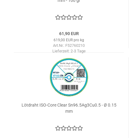
mm - 100 gr
61,90 EUR
619,00 EUR pro kg
Art.Nr.: F52760210
Lieferzeit:
2-3 Tage
Lötdraht ISO-Core Clear Sn96.5Ag3Cu0.5 - Ø 0.15
mm