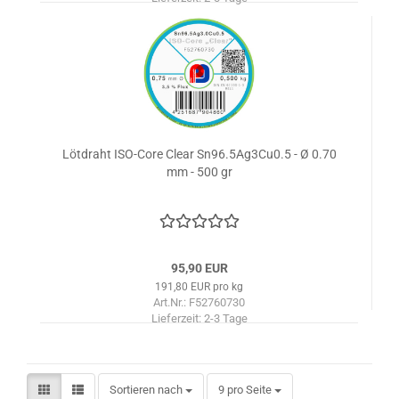
Lötdraht ISO-Core Clear Sn96.5Ag3Cu0.5 - Ø 0.70
mm - 500 gr
95,90 EUR
191,80 EUR pro kg
Art.Nr.: F52760730
Lieferzeit:
2-3 Tage
Sortieren nach
pro Seite
Sortieren nach
9 pro Seite