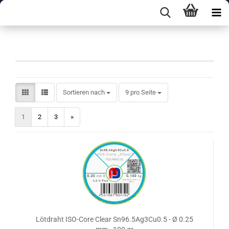
3.5% Flussmittel
Sortieren nach
pro Seite
Sortieren nach
9 pro Seite
1
2
3
»
Lötdraht ISO-Core Clear Sn96.5Ag3Cu0.5 - Ø 0.25