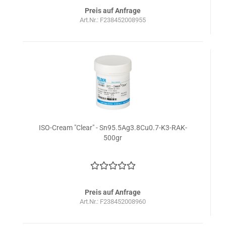
Preis auf Anfrage
Art.Nr.: F238452008955
ISO-Cream "Clear" - Sn95.5Ag3.8Cu0.7-K3-RAK-
500gr
Preis auf Anfrage
Art.Nr.: F238452008960