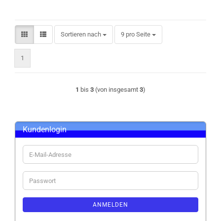
Sortieren nach
pro Seite
Sortieren nach
9 pro Seite
1
1
bis
3
(von insgesamt
3
)
Kundenlogin
E-
Mail-
Adresse
Passwort
ANMELDEN