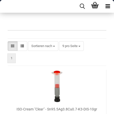
K3 25-45 µm
Sortieren nach
pro Seite
Sortieren nach
9 pro Seite
1
ISO-Cream "Clear" - Sn95.5Ag3.8Cu0.7-K3-DIS-10gr