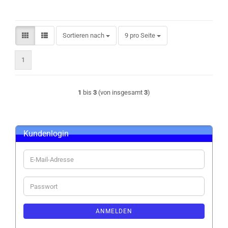
Sortieren nach
pro Seite
Sortieren nach
9 pro Seite
1
1
bis
3
(von insgesamt
3
)
Kundenlogin
E-
Mail-
Adresse
Passwort
ANMELDEN