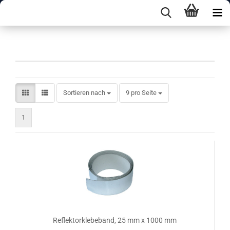
Aluminium
Sortieren nach
pro Seite
Sortieren nach
9 pro Seite
1
Reflektorklebeband, 25 mm x 1000 mm