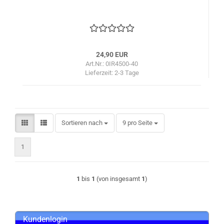
24,90 EUR
Art.Nr.: 0IR4500-40
Lieferzeit:
2-3 Tage
Sortieren nach
pro Seite
Sortieren nach
9 pro Seite
1
1
bis
1
(von insgesamt
1
)
Kundenlogin