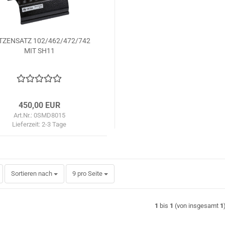
TZENSATZ 102/462/472/742
MIT SH11
450,00 EUR
Art.Nr.: 0SMD8015
Lieferzeit:
2-3 Tage
Sortieren nach
pro Seite
Sortieren nach
9 pro Seite
1
bis
1
(von insgesamt
1