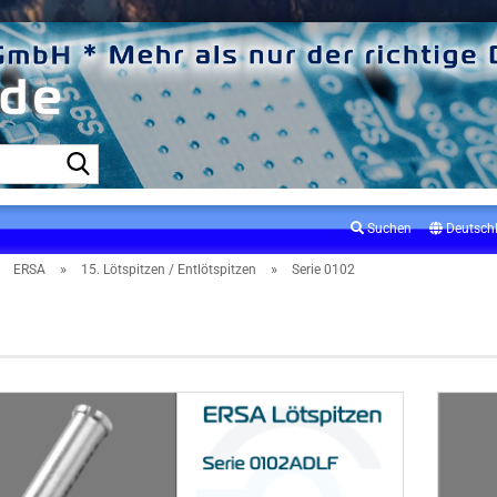
Suche...
Suchen
Deutsch
»
»
»
ERSA
15. Lötspitzen / Entlötspitzen
Serie 0102
102