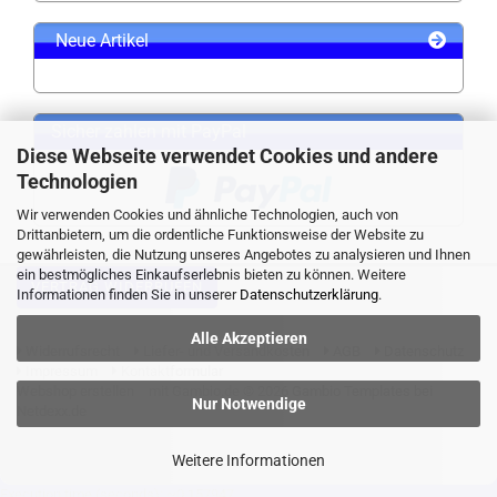
Neue Artikel
Sicher zahlen mit PayPal
Diese Webseite verwendet Cookies und andere
Technologien
Wir verwenden Cookies und ähnliche Technologien, auch von
Drittanbietern, um die ordentliche Funktionsweise der Website zu
gewährleisten, die Nutzung unseres Angebotes zu analysieren und Ihnen
ein bestmögliches Einkaufserlebnis bieten zu können. Weitere
VERTRAG WIDERRUFEN
Informationen finden Sie in unserer
Datenschutzerklärung
.
Alle Akzeptieren
Widerrufsrecht
Liefer- und Versandkosten
AGB
Datenschutz
Impressum
Kontaktformular
Webshop erstellen
mit Gambio.de © 2026 Gambio Templates bei
Nur Notwendige
Netdexx.de
Weitere Informationen
Execution time (seconds): ~0.157947