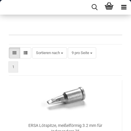
Serie 0G072
Sortieren nach
pro Seite
Sortieren nach
9 pro Seite
1
ERSA Lötspitze, meißelförmig 3.2 mm für