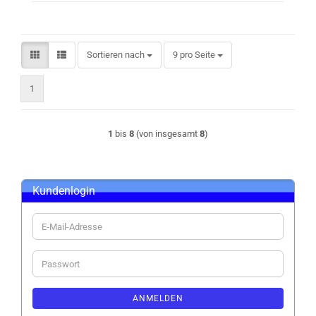
Sortieren nach
pro Seite
Sortieren nach
9 pro Seite
1
1
bis
8
(von insgesamt
8
)
Kundenlogin
E-
Mail-
Adresse
Passwort
ANMELDEN